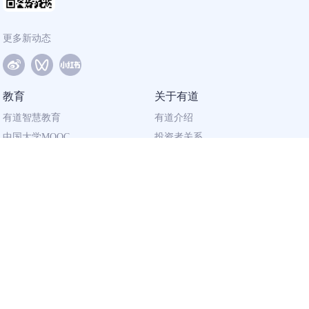
更多新动态
教育
关于有道
有道智慧教育
有道介绍
中国大学MOOC
投资者关系
网易有道校企合作
社会责任
同道计划
廉正举报
联系我们
加入有道
相关资质
校园招聘
营业执照
社会招聘
出版物经营许可证
广播电视节目