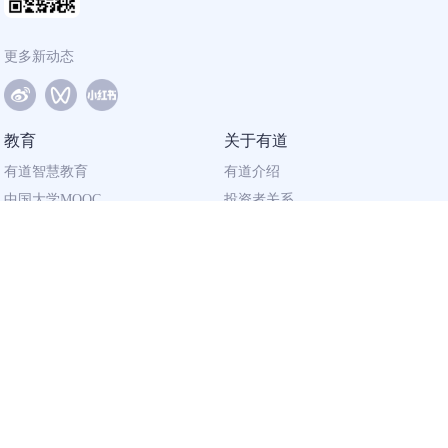
更多新动态
教育
关于有道
有道智慧教育
有道介绍
中国大学MOOC
投资者关系
网易有道校企合作
社会责任
同道计划
廉正举报
联系我们
加入有道
相关资质
校园招聘
营业执照
社会招聘
出版物经营许可证
广播电视节目