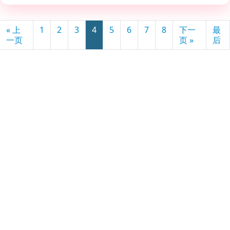
« 上
1
2
3
4
5
6
7
8
下一
最
一页
页 »
后