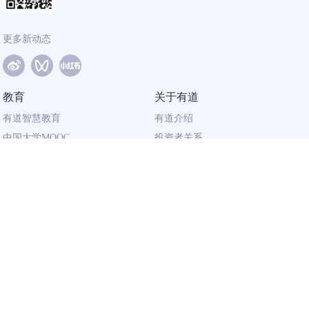
更多新动态
教育
关于有道
有道智慧教育
有道介绍
中国大学MOOC
投资者关系
网易有道校企合作
社会责任
同道计划
廉正举报
联系我们
加入有道
相关资质
校园招聘
营业执照
社会招聘
出版物经营许可证
广播电视节目