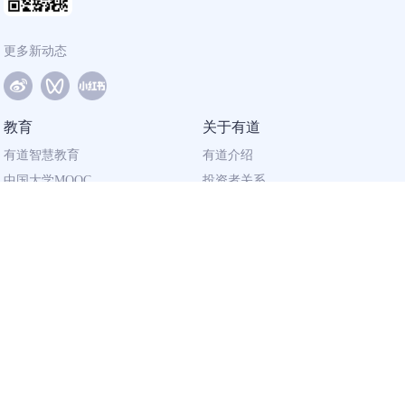
更多新动态
教育
关于有道
有道智慧教育
有道介绍
中国大学MOOC
投资者关系
网易有道校企合作
社会责任
同道计划
廉正举报
联系我们
加入有道
相关资质
校园招聘
营业执照
社会招聘
出版物经营许可证
广播电视节目