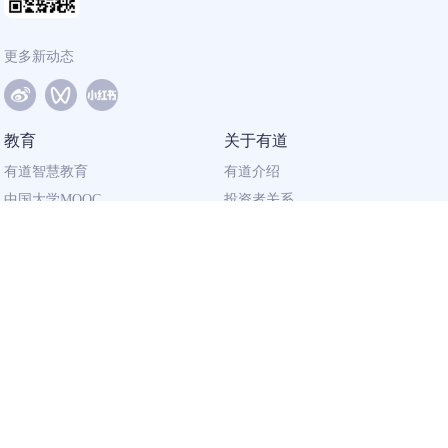
更多新动态
教育
关于有道
有道智慧教育
有道介绍
中国大学MOOC
投资者关系
网易有道校企合作
社会责任
同道计划
廉正举报
联系我们
加入有道
相关资质
校园招聘
营业执照
社会招聘
出版物经营许可证
广播电视节目