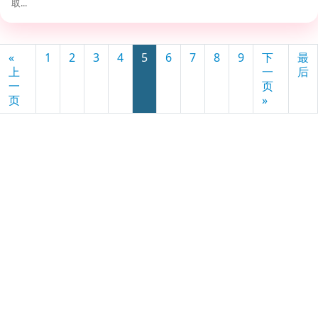
取...
«
1
2
3
4
5
6
7
8
9
下
最
上
一
后
一
页
页
»