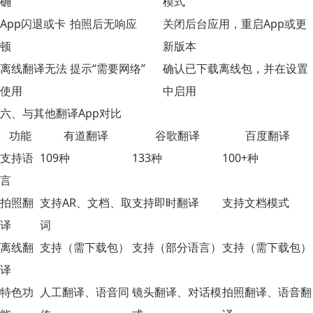
确
模式
App闪退或卡
拍照后无响应
关闭后台应用，重启App或更
顿
新版本
离线翻译无法
提示“需要网络”
确认已下载离线包，并在设置
使用
中启用
六、与其他翻译App对比
功能
有道翻译
谷歌翻译
百度翻译
支持语
109种
133种
100+种
言
拍照翻
支持AR、文档、取
支持即时翻译
支持文档模式
译
词
离线翻
支持（需下载包）
支持（部分语言）
支持（需下载包）
译
特色功
人工翻译、语音同
镜头翻译、对话模
拍照翻译、语音翻